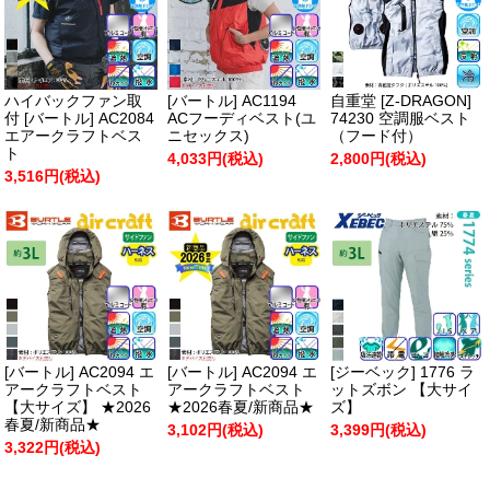
ハイバックファン取
[バートル] AC1194
自重堂 [Z-DRAGON]
付 [バートル] AC2084
ACフーディベスト(ユ
74230 空調服ベスト
エアークラフトベス
ニセックス)
（フード付）
ト
4,033円(税込)
2,800円(税込)
3,516円(税込)
[バートル] AC2094 エ
[バートル] AC2094 エ
[ジーベック] 1776 ラ
アークラフトベスト
アークラフトベスト
ットズボン 【大サイ
【大サイズ】 ★2026
★2026春夏/新商品★
ズ】
春夏/新商品★
3,102円(税込)
3,399円(税込)
3,322円(税込)