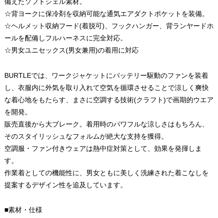
備えたソフトシェル素材。
☆背ヨークに保冷剤を収納可能な通気エアダクトポケットを装備。
☆ヘルメット収納フード(着脱可)、フックハンガー、背ランヤードホ
ールを配備しフルハーネスに完全対応。
☆男女ユニセックス(男女兼用)の着用に対応
BURTLEでは、ワークジャケットにバッテリー駆動のファンを装着
し、衣服内に外気を取り入れて空気を循環させることで涼しく爽快
な着心地をもたらす、まさに空調する技術(クラフト)で画期的ウエア
を開発。
販売直後から大ブレーク。着用時のパワフルな涼しさはもちろん、
そのスタイリッシュなフォルムが絶大な支持を獲得。
空調服・ファン付きウェアは熱中症対策として、効果を発揮しま
す。
作業着としての機能性に、男女ともに美しく洗練された着こなしを
提案するデザイン性を追及しています。
■素材・仕様