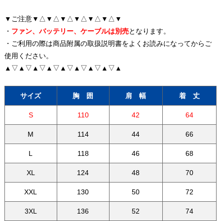
▼ご注意▼△▼△▼△▼△▼△▼△▼
・
ファン、バッテリー、ケーブルは別売
となります。
・ご利用の際は商品附属の取扱説明書をよくお読みになってからご
使用ください。
▲▽▲▽▲▽▲▽▲▽▲▽▲▽▲▽▲
サイズ
胸 囲
肩 幅
着 丈
S
110
42
64
M
114
44
66
L
118
46
68
XL
124
48
70
XXL
130
50
72
3XL
136
52
74