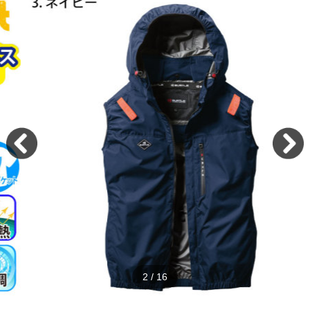
2
/
16