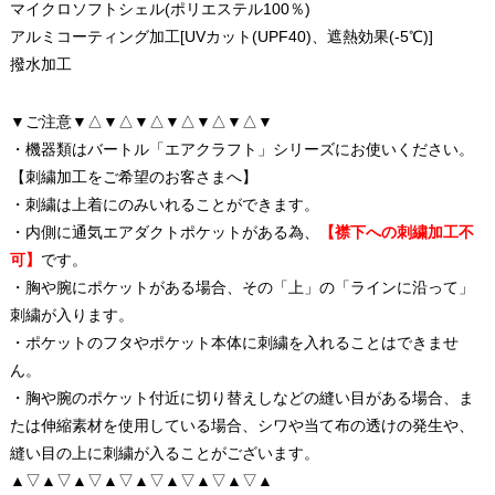
マイクロソフトシェル(ポリエステル100％)
アルミコーティング加工[UVカット(UPF40)、遮熱効果(-5℃)]
撥水加工
▼ご注意▼△▼△▼△▼△▼△▼△▼
・機器類はバートル「エアクラフト」シリーズにお使いください。
【刺繍加工をご希望のお客さまへ】
・刺繍は上着にのみいれることができます。
・内側に通気エアダクトポケットがある為、
【襟下への刺繍加工不
可】
です。
・胸や腕にポケットがある場合、その「上」の「ラインに沿って」
刺繍が入ります。
・ポケットのフタやポケット本体に刺繍を入れることはできませ
ん。
・胸や腕のポケット付近に切り替えしなどの縫い目がある場合、ま
たは伸縮素材を使用している場合、シワや当て布の透けの発生や、
縫い目の上に刺繍が入ることがございます。
▲▽▲▽▲▽▲▽▲▽▲▽▲▽▲▽▲