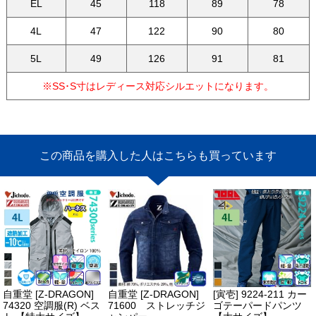
EL
45
118
89
78
4L
47
122
90
80
5L
49
126
91
81
※SS･S寸はレディース対応シルエットになります。
この商品を購入した人はこちらも買っています
自重堂 [Z-DRAGON]
自重堂 [Z-DRAGON]
[寅壱] 9224-211 カー
74320 空調服(R) ベス
71600 ストレッチジ
ゴテーパードパンツ