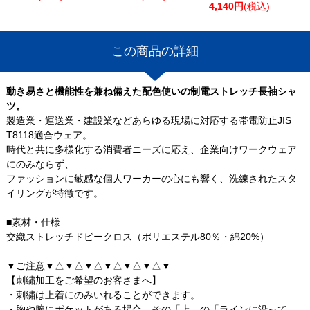
4,140円
(税込)
この商品の詳細
動き易さと機能性を兼ね備えた配色使いの制電ストレッチ長袖シャ
ツ。
製造業・運送業・建設業などあらゆる現場に対応する帯電防止JIS
T8118適合ウェア。
時代と共に多様化する消費者ニーズに応え、企業向けワークウェア
にのみならず、
ファッションに敏感な個人ワーカーの心にも響く、洗練されたスタ
イリングが特徴です。
■素材・仕様
交織ストレッチドビークロス（ポリエステル80％・綿20%）
▼ご注意▼△▼△▼△▼△▼△▼△▼
【刺繍加工をご希望のお客さまへ】
・刺繍は上着にのみいれることができます。
・胸や腕にポケットがある場合、その「上」の「ラインに沿って」