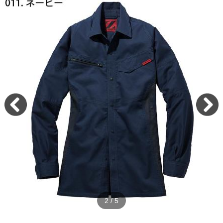
2
/
5