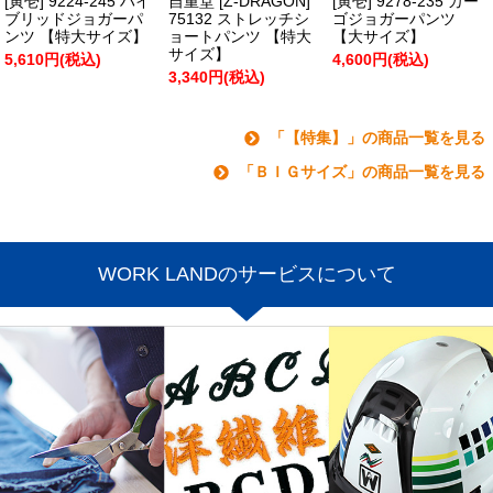
[寅壱] 9224-245 ハイ
自重堂 [Z-DRAGON]
[寅壱] 9278-235 カー
ブリッドジョガーパ
75132 ストレッチシ
ゴジョガーパンツ
ンツ 【特大サイズ】
ョートパンツ 【特大
【大サイズ】
サイズ】
5,610円(税込)
4,600円(税込)
3,340円(税込)
「【特集】」の商品一覧を見る
「ＢＩＧサイズ」の商品一覧を見る
WORK LANDのサービスについて