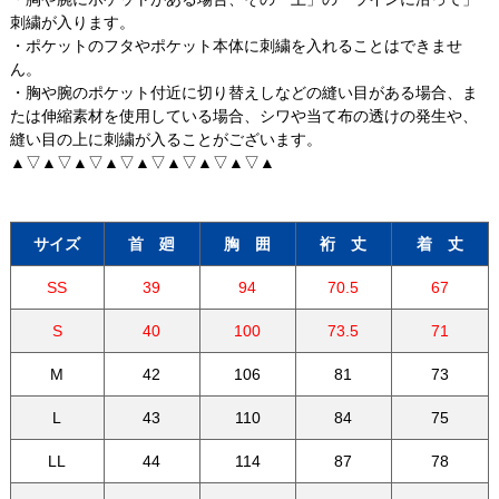
刺繍が入ります。
・ポケットのフタやポケット本体に刺繍を入れることはできませ
ん。
・胸や腕のポケット付近に切り替えしなどの縫い目がある場合、ま
たは伸縮素材を使用している場合、シワや当て布の透けの発生や、
縫い目の上に刺繍が入ることがございます。
▲▽▲▽▲▽▲▽▲▽▲▽▲▽▲▽▲
サイズ
首 廻
胸 囲
裄 丈
着 丈
SS
39
94
70.5
67
S
40
100
73.5
71
M
42
106
81
73
L
43
110
84
75
LL
44
114
87
78