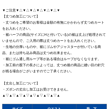
▼ご注意▼△▼△▼△▼△▼△▼△▼
【丈つめ加工について】
・丈つめをご希望のお客様は金額の有無にかかわらず丈つめカート
をお入れください。
・裾ハーフの商品(サイズにHと付いている)の裾は丈上げ処理されて
いませんので、ご入用の際は丈つめカートをお入れください。
・生地の分厚いものや、裾にゴムやアジャスターが付いている商
品、または持ち込み商品は丈つめ出来ません。
・裾にゴム通し用ループ等がある場合はループがなくなります。
・加工前の股下の長さによっては、丈つめ後の商品に縫い目の針穴
が残る場合がございますのでご了承ください。
【丈出し加工について】
・ズボンの丈出し加工はお受けできません。
▲▽▲▽▲▽▲▽▲▽▲▽▲▽▲▽▲
サイズ
ウエスト
股 下