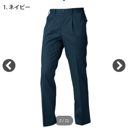
2
/
11