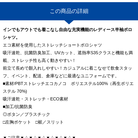
この商品の詳細
インでもアウトでも着こなし自由な充実機能のレディース半袖ポロ
シャツ。
エコ素材を使用したストレッチショートポロシャツ
吸汗速乾、抗菌防臭加工、UVカット、遮熱率S35クラスと機能も満
載、ストレッチ性も高く動きやすい！
前立て長めで顏入れしやすい！カジュアルに着こなせて飲食スタッ
フ、イベント、配送、倉庫などに最適なユニフォームです。
■素材/PBTストレッチエコカノコ ポリエステル100%（再生ポリエ
ステル 70%)
吸汗速乾・ストレッチ・ECO素材
■加工/抗菌防臭
◎ボタン／プラスチック
□左胸ポケット □裾／スリット
▼ご注意▼△▼△▼△▼△▼△▼△▼