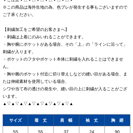
※この商品は海外生地の為、色ブレが発生する事もございますので
ご了承ください。
【刺繍加工をご希望のお客さまへ】
・刺繍は上着にのみいれることができます。
・胸や腕にポケットがある場合、その「上」の「ラインに沿って」
刺繍が入ります。
・ポケットのフタやポケット本体に刺繍を入れることはできませ
ん。
・胸や腕のポケット付近に切り替えしなどの縫い目がある場合、ま
たは伸縮素材を使用している場合、
シワや当て布の透けの発生や、縫い目の上に刺繍が入ることがござ
います。
▲▽▲▽▲▽▲▽▲▽▲▽▲▽▲▽▲
サイズ
着 丈
肩 幅
袖 丈
胸 廻
SS
55
37
24
90