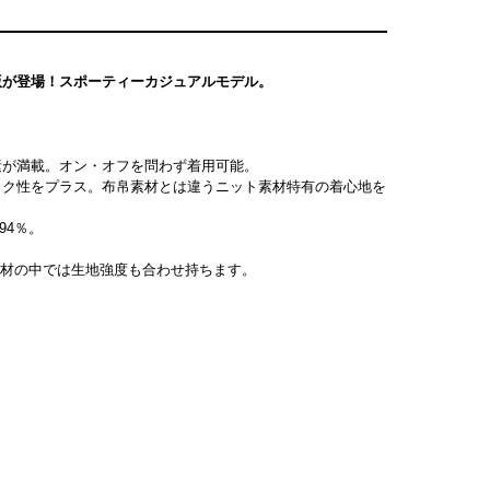
版が登場！スポーティーカジュアルモデル。
素が満載。オン・オフを問わず着用可能。
ック性をプラス。布帛素材とは違うニット素材特有の着心地を
94％。
ト素材の中では生地強度も合わせ持ちます。