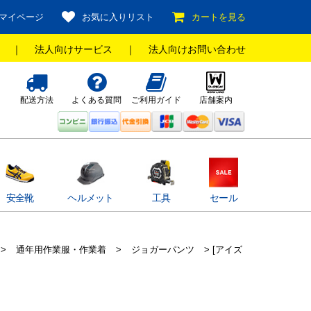
マイページ
お気に入りリスト
カートを見る
｜
法人向けサービス
｜
法人向けお問い合わせ
配送方法
よくある質問
ご利用ガイド
店舗案内
安全靴
ヘルメット
工具
セール
>
通年用作業服・作業着
>
ジョガーパンツ
> [アイズ