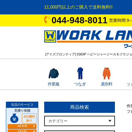
11,000円以上のご購入で送料無料!!
044-948-8011
営業時間:9~
[アイズフロンティア] 5363P ヘビージャージーカモフラ
作業服
つなぎ
鳶衣料
フ
当店のサービス
作
商品検索
見積り依頼
フ
大口割引
あり
WEB用
FAX用