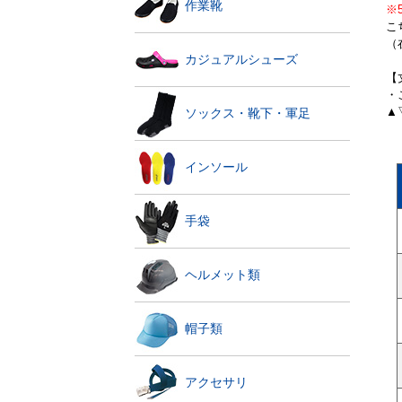
作業靴
※
こ
（
カジュアルシューズ
【
・
▲
ソックス・靴下・軍足
インソール
手袋
ヘルメット類
帽子類
アクセサリ