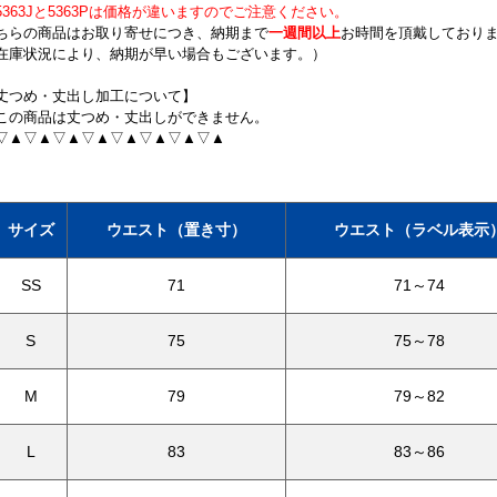
5363Jと5363Pは価格が違いますのでご注意ください。
ちらの商品はお取り寄せにつき、納期まで
一週間以上
お時間を頂戴しており
在庫状況により、納期が早い場合もございます。）
丈つめ・丈出し加工について】
この商品は丈つめ・丈出しができません。
▽▲▽▲▽▲▽▲▽▲▽▲▽▲▽▲
サイズ
ウエスト（置き寸）
ウエスト（ラベル表示
SS
71
71～74
S
75
75～78
M
79
79～82
L
83
83～86