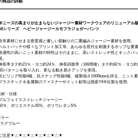
の商品の詳細
年ニーズの高まりが止まらないジャージー素材ワークウェアのリニューアル
360シリーズ ヘビージャージーカモフラジョガーパンツ
布帛素材にせまる密度感と優しい肌触りの二重編みジャージー素材を使用。
ベルトパッチや様々なプリント加工等、あらゆる世代を刺激するポップな要
快適性の高いニット素材の特性はそのままに、高いストレッチ性とキックバ
現。
伸長率タテ約23％・ヨコ約24％、伸長回復率（1時間後）タテ約92％・ヨコ約
3Dパターンを取り入れ、更なる動き易さアップを実現。
抗ピリング性能4級、抗スナッグ性能4級、破裂強さ1000kpaを誇る、ニッ
プラスチック＆金属製のファスナーやドット釦等は国産YKK社製を使用。
素材・仕様
ブルフェイスストレッチジャージー
60％、ポリエステル35%、ポリウレタン5%
カラー
7.ラグブルー
ご注意▼△▼△▼△▼△▼△▼△▼