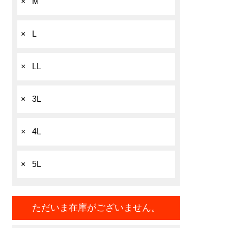
×
M
×
L
×
LL
×
3L
×
4L
×
5L
ただいま在庫がございません。