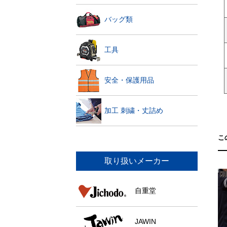
バッグ類
工具
安全・保護用品
加工 刺繍・丈詰め
こ
取り扱いメーカー
自重堂
JAWIN