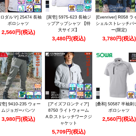
クロダルマ] 25474 長袖
[寅壱] 5975-623 長袖ジ
[Evenriver] R058 
ポロシャツ
ップアップシャツ 【特
シェルストレッチパ
大サイズ】
ー(限定)
2,560円(税込)
3,480円(税込)
3,780円(税込)
寅壱] 9410-235 ウォー
[アイズフロンティア]
[桑和] 50587 半袖
ムジョガーパンツ
8750 ライトウォーム
ポロシャツ
A.D.ストレッチワークジ
3,980円(税込)
2,560円(税込)
ャケット
5,709円(税込)