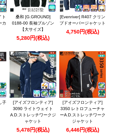
ライト
桑和 [G.GROUND]
[Evenriver] R407 クリン
ーカ
0188-00 長袖ブルゾン
プドオーバージャケット
【大サイズ】
4,750円(税込)
5,280円(税込)
刺し子
[アイズフロンティア]
[アイズフロンティア]
3090 ライトウェイト
3350 レトロフューチャ
A.D.ストレッチワークジ
ーA.D.ストレッチワーク
ャケット
ジャケット
5,478円(税込)
6,446円(税込)