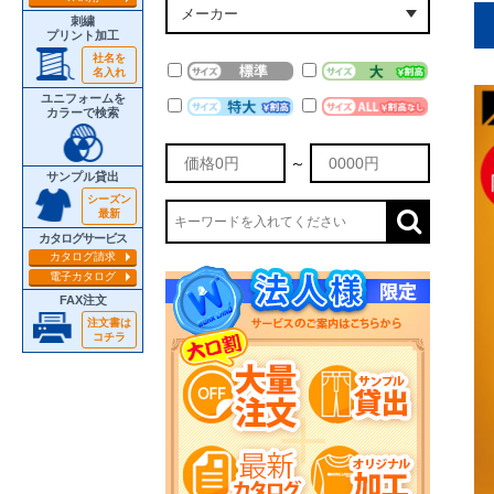
刺繍
プリント加工
社名を
名入れ
ユニフォームを
カラーで検索
～
サンプル貸出
シーズン
最新
カタログサービス
カタログ請求
電子カタログ
FAX注文
注文書は
コチラ