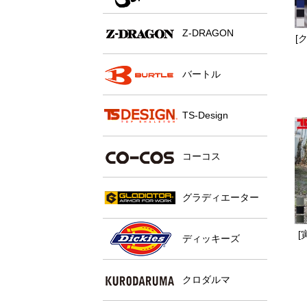
Z-DRAGON
[
バートル
TS-Design
コーコス
グラディエーター
[
ディッキーズ
クロダルマ