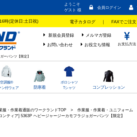
ようこそ
会員ログイン
ゲスト 様
16時(定休日:土日祝)
電子カタログ
｜
FAXでご注文
新規会員登録
メルマガ登録
お支払方法
お問い合わせ
お役立ち情報
ジョガーパンツ【限定】
空調服®
ポロシャツ
防寒着
コンプレッション
ァン付ウェア
Tシャツ
業服・作業着通販のワークランドTOP
>
作業服・作業着・ユニフォーム
ロンティア] 5363P ヘビージャージーカモフラジョガーパンツ【限定】