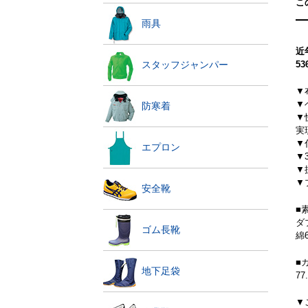
こ
雨具
近
5
スタッフジャンパー
▼
▼
防寒着
▼
実
▼
エプロン
▼
▼
▼
安全靴
■
ダ
ゴム長靴
綿
■
地下足袋
7
▼