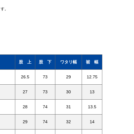
ます。
）
股 上
股 下
ワタリ幅
裾 幅
26.5
73
29
12.75
27
73
30
13
28
74
31
13.5
29
74
32
14