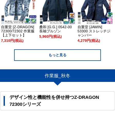
自重堂 [Z-DRAGON]
桑和 [G.G.] 0542-00
自重堂 [JAWIN]
72300/72302 作業服
長袖ブルゾン
53300 ストレッチジ
【上下セット】
ャンバー
5,960円(税込)
7,310円(税込)
4,279円(税込)
もっと見る
作業服_秋冬
デザイン性と機能性を併せ持つZ-DRAGON
72300シリーズ