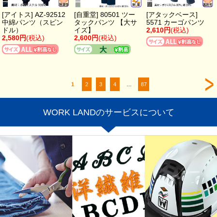
[アイトス] AZ-92512
[自重堂] 80501 ツー
[アタックベース]
中綿パンツ（スピン
タックパンツ 【大サ
5571 カーゴパンツ
ドル）
イズ】
2,610円
(税込)
2,580円
(税込)
2,600円
(税込)
1
2
3
4
…
87
WORK LANDのサービスについて