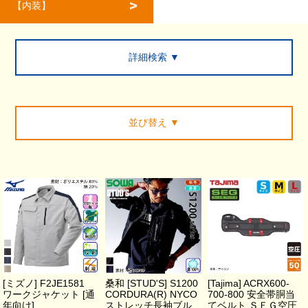
【内装】
詳細検索 ▼
並び替え
▼
[ミズノ] F2JE1581
桑和 [STUD'S] S1200
[Tajima] ACRX600-
ワークジャケット [通
CORDURA(R) NYCO
700-800 安全帯胴当
年向け]
ストレッチ長袖ブル
てベルト ＳＥＧ空圧