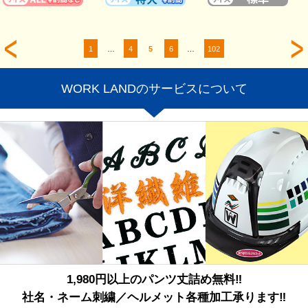
1
…
4
5
6
…
102
WORK LANDのサービスについて
1,980円以上のパンツ丈詰め無料‼
社名・ネーム刺繍／ヘルメット各種加工承ります‼