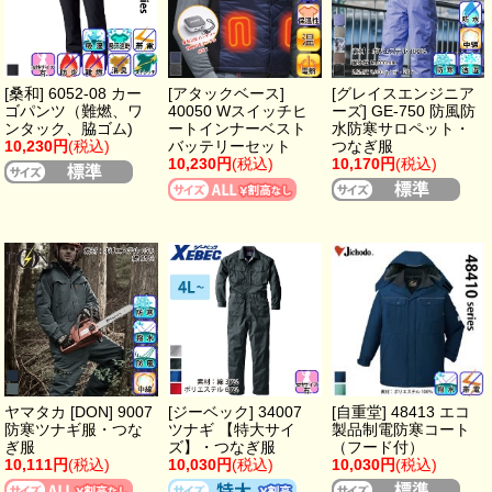
[桑和] 6052-08 カー
[アタックベース]
[グレイスエンジニア
ゴパンツ（難燃、ワ
40050 Wスイッチヒ
ーズ] GE-750 防風防
ンタック、脇ゴム)
ートインナーベスト
水防寒サロペット・
10,230円
(税込)
バッテリーセット
つなぎ服
10,230円
(税込)
10,170円
(税込)
ヤマタカ [DON] 9007
[ジーベック] 34007
[自重堂] 48413 エコ
防寒ツナギ服・つな
ツナギ 【特大サイ
製品制電防寒コート
ぎ服
ズ】・つなぎ服
（フード付）
10,111円
(税込)
10,030円
(税込)
10,030円
(税込)