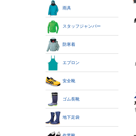
雨具
スタッフジャンパー
防寒着
エプロン
安全靴
ゴム長靴
地下足袋
作業靴