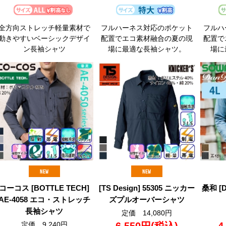
全方向ストレッチ軽量素材で
フルハーネス対応のポケット
フルハ
動きやすいベーシックデザイ
配置でエコ素材融合の夏の現
配置で
ン長袖シャツ
場に最適な長袖シャツ。
場に
コーコス [BOTTLE TECH]
[TS Design] 55305 ニッカー
桑和 [D
AE-4058 エコ・ストレッチ
ズプルオーバーシャツ
長袖シャツ
定価 14,080円
定価 9,240円