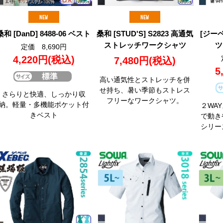
桑和 [DanD] 8488-06 ベスト
桑和 [STUD'S] S2823 高通気
[ジーベ
ストレッチワークシャツ
ツ
定価 8,690円
4,220円
(税込)
7,480円
(税込)
5
高い通気性とストレッチを併
せ持ち、暑い季節もストレス
さらりと快適、しっかり収
フリーなワークシャツ。
納。軽量・多機能ポケット付
２WA
きベスト
で動き
シリー