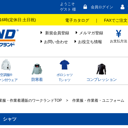
ようこそ
会員ログイン
ゲスト 様
16時(定休日:土日祝)
電子カタログ
｜
FAXでご注文
新規会員登録
メルマガ登録
お支払方法
お問い合わせ
お役立ち情報
空調服®
ポロシャツ
防寒着
コンプレッション
ァン付ウェア
Tシャツ
業服・作業着通販のワークランドTOP
>
作業服・作業着・ユニフォーム
シャツ