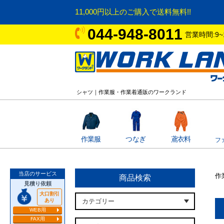
11,000円以上のご購入で送料無料!!
044-948-8011
営業時間:9~
シャツ｜作業服・作業着通販のワークランド
作業服
つなぎ
鳶衣料
フ
当店のサービス
作
商品検索
見積り依頼
大口割引
あり
WEB用
FAX用