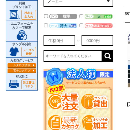
刺繍
プリント加工
社名を
6
名入れ
ユニフォームを
カラーで検索
～
サンプル貸出
シーズン
最新
カタログサービス
カタログ請求
電子カタログ
FAX注文
注文書は
コチラ