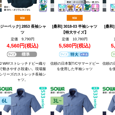
[ジーベック] 2853 長袖シャ
[桑和] 3018-03 半袖シャツ
[桑和]
ツ
【特大サイズ】
定価 9,790円
定価 10,780円
4,560円
(税込)
5,580円
(税込)
5
２WAYストレッチドビー織り
信頼の日本製T/Cサマードビー
信頼の
で動きやすさ段違い。現場服
を使用した半袖シャツ
を
シリーズのストレッチ長袖シ
ャツ。