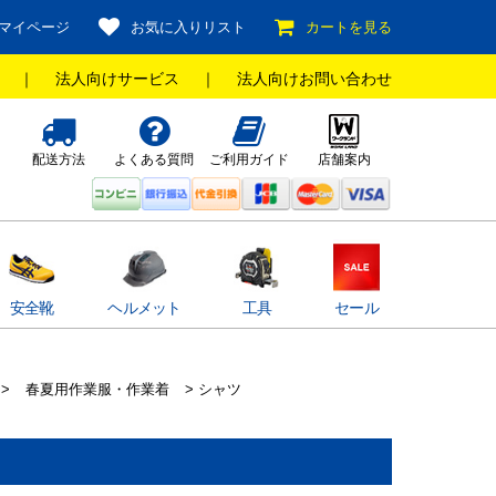
マイページ
お気に入りリスト
カートを見る
｜
法人向けサービス
｜
法人向けお問い合わせ
配送方法
よくある質問
ご利用ガイド
店舗案内
安全靴
ヘルメット
工具
セール
>
春夏用作業服・作業着
> シャツ