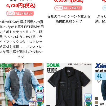
6,550円
(税込)
4
4,730円
(税込)
春夏のワークシーンを支える
さら
高機能素材シャツ
納。軽
企業のSDGsや環境活動への貢
献につながる再生PET素材使用
の「ボトルテック® 」と、軽
量でバネのように伸びる「ラ
イトフィックス® 」ストレッ
チ素材を採用し、ノンストレ
スな着用感を実現した長袖シ
ャツ