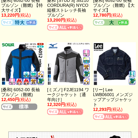
[桑和] 6052-00 長袖
桑和 [STUD'S] S5210
[桑和] 6052-00 長袖
ブルゾン（難燃) 【特
CORDURA(R) NYCO
ブルゾン（難燃) 【大
大サイズ】
縦横ストレッチ長袖
サイズ】
13,220円
(税込)
ブルゾン
12,780円
(税込)
13,200円
(税込)
[桑和] 6052-00 長袖
[ミズノ] F2JE1194 ワ
[リー] Lee
ブルゾン（難燃)
ークジャケット［通
LWB06001 メンズジ
12,450円
(税込)
年向け］
ップアップジャケッ
12,320円
(税込)
ト
12,293円
(税込)