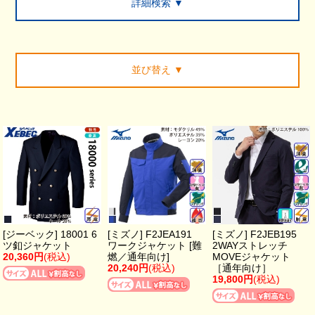
詳細検索 ▼
並び替え
▼
[ジーベック] 18001 6
[ミズノ] F2JEA191
[ミズノ] F2JEB195
ツ釦ジャケット
ワークジャケット [難
2WAYストレッチ
20,360円
(税込)
燃／通年向け]
MOVEジャケット
20,240円
(税込)
［通年向け］
19,800円
(税込)