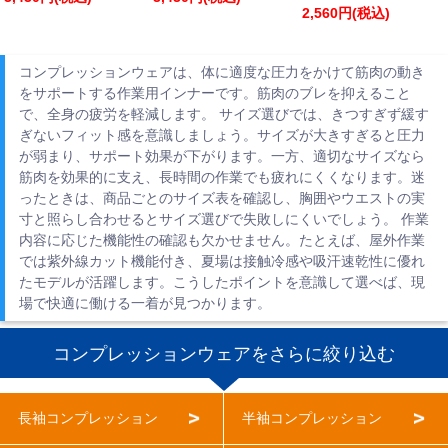
2,560円(税込)
コンプレッションウェアは、体に適度な圧力をかけて筋肉の動き
をサポートする作業用インナーです。筋肉のブレを抑えること
で、全身の疲労を軽減します。 サイズ選びでは、きつすぎず緩す
ぎないフィット感を意識しましょう。サイズが大きすぎると圧力
が弱まり、サポート効果が下がります。一方、適切なサイズなら
筋肉を効果的に支え、長時間の作業でも疲れにくくなります。迷
ったときは、商品ごとのサイズ表を確認し、胸囲やウエストの実
寸と照らし合わせるとサイズ選びで失敗しにくいでしょう。 作業
内容に応じた機能性の確認も欠かせません。たとえば、屋外作業
では紫外線カット機能付き、夏場は接触冷感や吸汗速乾性に優れ
たモデルが活躍します。こうしたポイントを意識して選べば、現
場で快適に働ける一着が見つかります。
コンプレッションウェアをさらに絞り込む
長袖コンプレッション
半袖コンプレッション