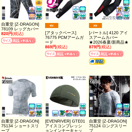
自重堂 [Z-DRAGON]
78109 レッグカバー
[アタックベース]
[バートル] 4120 アイ
820円
(税込)
76775 PCMアームガ
スアームカバー
ード
★2026春夏/新商品★
869円
(税込)
879円
(税込)
自重堂 [Z-DRAGON]
[EVENRIVER] GTE01
自重堂 [Z-DRAGON]
75134 ショートスリ
アイスコンプレッシ
75124 ロングスリー
ーブ
ョンインナーキャッ
ブ