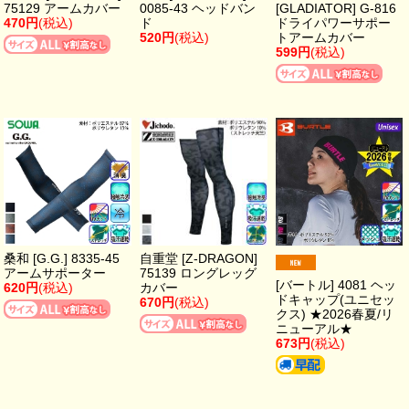
75129 アームカバー
0085-43 ヘッドバン
[GLADIATOR] G-816
470円
(税込)
ド
ドライパワーサポー
520円
(税込)
トアームカバー
599円
(税込)
桑和 [G.G.] 8335-45
自重堂 [Z-DRAGON]
アームサポーター
75139 ロングレッグ
[バートル] 4081 ヘッ
620円
(税込)
カバー
ドキャップ(ユニセッ
670円
(税込)
クス) ★2026春夏/リ
ニューアル★
673円
(税込)