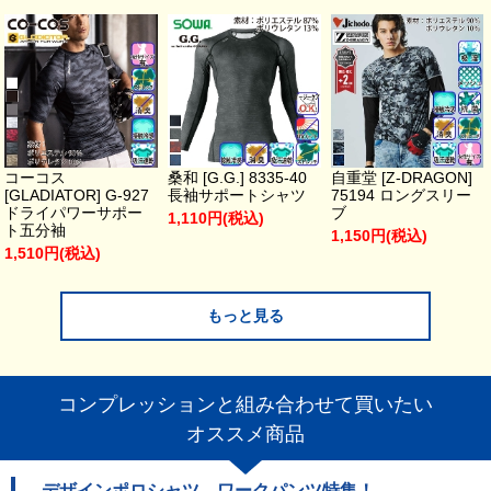
コーコス
桑和 [G.G.] 8335-40
自重堂 [Z-DRAGON]
[GLADIATOR] G-927
長袖サポートシャツ
75194 ロングスリー
ドライパワーサポー
ブ
1,110円(税込)
ト五分袖
1,150円(税込)
1,510円(税込)
もっと見る
コンプレッションと組み合わせて買いたい
オススメ商品
デザインポロシャツ、ワークパンツ特集！