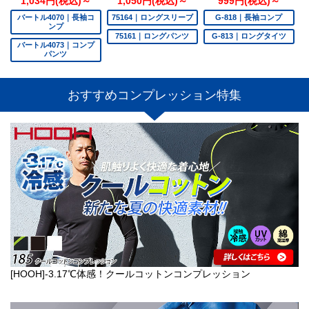
1,034円(税込)～
1,050円(税込)～
999円(税込)～
バートル4070｜長袖コ
75164｜ロングスリーブ
G-818｜長袖コンプ
ンプ
75161｜ロングパンツ
G-813｜ロングタイツ
バートル4073｜コンプ
パンツ
おすすめコンプレッション特集
[HOOH]-3.17℃体感！クールコットンコンプレッション