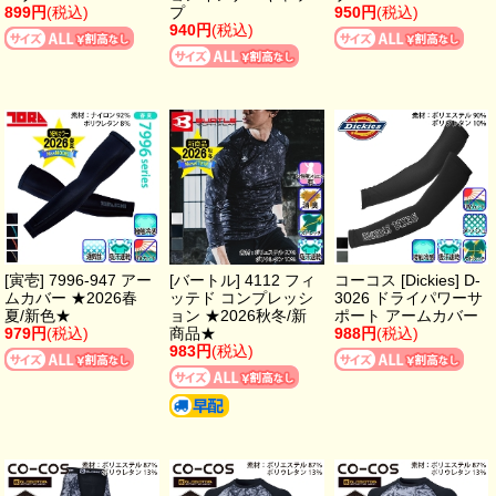
899円
(税込)
プ
950円
(税込)
940円
(税込)
[寅壱] 7996-947 アー
[バートル] 4112 フィ
コーコス [Dickies] D-
ムカバー ★2026春
ッテド コンプレッシ
3026 ドライパワーサ
夏/新色★
ョン ★2026秋冬/新
ポート アームカバー
979円
(税込)
商品★
988円
(税込)
983円
(税込)