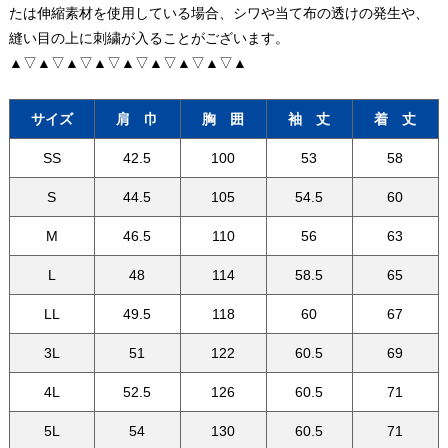
たは伸縮素材を使用している場合、シワや当て布の透けの発生や、
縫い目の上に刺繍が入ることがございます。
▲▽▲▽▲▽▲▽▲▽▲▽▲▽▲▽▲
サイズ
肩 巾
胸 囲
袖 丈
着 丈
SS
42.5
100
53
58
S
44.5
105
54.5
60
M
46.5
110
56
63
L
48
114
58.5
65
LL
49.5
118
60
67
3L
51
122
60.5
69
4L
52.5
126
60.5
71
5L
54
130
60.5
71