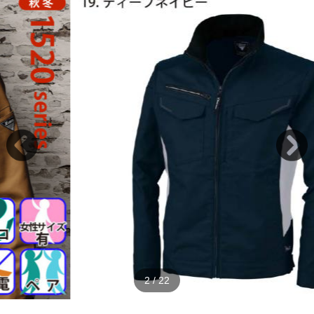
2
/
22