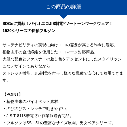
この商品の詳細
SDGsに貢献！バイオエコJIS制電×ツートーンワークウェア！
1520シリーズの長袖ブルゾン
サステナビリティの実現に向けエコの需要が高まる昨今に適応。
植物由来の合成繊維を使用したエコマーク対応商品。
大胆な配色とファスナーの差し色をアクセントにしたスタイリッシ
ュなデザインでありながら
ストレッチ機能、JIS制電を付与し様々な職種で安心して着用できま
す。
【POINT】
・植物由来のバイオペット素材。
・のびのびストレッチで動きやすい。
・JIS T 8118帯電防止作業服適合商品。
・ブルゾンはSS～5Lの豊富なサイズ展開。男女ペアシリーズ。