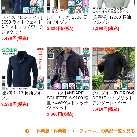
[アイズフロンティア]
[ジーベック] 1500 長
[自重堂] 47300 長袖
3090 ライトウェイト
袖ブルゾン
ブルゾン
A.D.ストレッチワーク
5,320円(税込)
3,390円(税込)
ジャケット
5,478円(税込)
[桑和] 1113 長袖ブル
コーコス [ANDARE
クロダルマ[D.GROW]
ゾン
SCHIETTI] A-9180 軽
DG815 ハイブリット
量・4WAYストレッチ
アンダーレイヤー
3,530円(税込)
ジャケット
3,410円(税込)
5,360円(税込)
「作業服・作業着・ユニフォーム」の商品一覧を見る