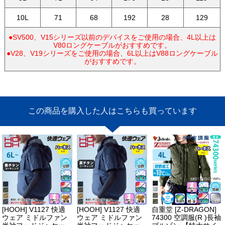
10L
71
68
192
28
129
●SV500、V15シリーズ以前のデバイスをご使用の場合、4L以上は
V80ロングケーブルがおすすめです。
●V28、V19シリーズをご使用の場合、6L以上はV88ロングケーブル
がおすすめです。
この商品を購入した人はこちらも買っています
[HOOH] V1127 快適
[HOOH] V1127 快適
自重堂 [Z-DRAGON]
ウェア ミドルファン
ウェア ミドルファン
74300 空調服(R )長袖