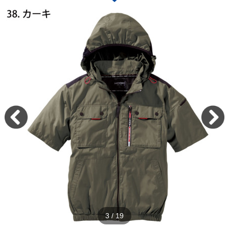
3
/
19