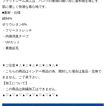
フラットシーム加工は、パンツの裏側の縫い目に違和感を感じず、
肌に優しく快適な着心地です。
■素材・仕様
綿94%
ポリウレタン6%
・フリーストレッチ
・内側消臭テープ
・UVカット
・裏微起毛
▼ご注意▼△▼△▼△▼△▼△▼△▼
・こちらの商品はインナー商品の為、開封した場合は返品・交換で
きません。ご了承下さい。
【加工について】
・この商品は刺繍加工はできません。
▲▽▲▽▲▽▲▽▲▽▲▽▲▽▲▽▲