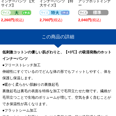
インナーパンツ 【大
インナーパンツ 【特
アップホットインナ
サイズ】
大サイズ】
ー
2,260円
(税込)
2,700円
(税込)
2,040円
(税込)
この商品の詳細
低刺激コットンの優しい肌ざわりと、【+3℃】の吸湿発熱のホット
インナーパンツ
●フリーストレッチ加工
伸縮性にすぐているのでどんな体の形でもフィットしやすく、体を
保護し保温します。
●暖かく柔らかい肌触りの裏微起毛
裏微起毛は裏毛の表面を特殊な加工で毛羽立たせた物です。繊維が
毛羽立つことで生地のボリュームが増して、空気を多く含むことが
でき保温性が高くなります。
●フラットシーム加工