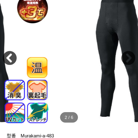
2
/
6
型番
Murakami-a-483