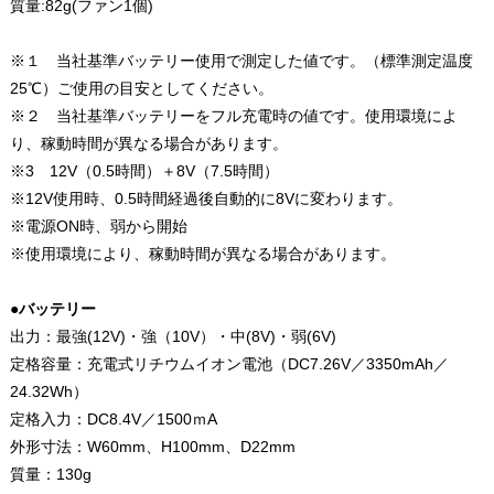
質量:82g(ファン1個)
※１ 当社基準バッテリー使用で測定した値です。（標準測定温度
25℃）ご使用の目安としてください。
※２ 当社基準バッテリーをフル充電時の値です。使用環境によ
り、稼動時間が異なる場合があります。
※3 12V（0.5時間）＋8V（7.5時間）
※12V使用時、0.5時間経過後自動的に8Vに変わります。
※電源ON時、弱から開始
※使用環境により、稼動時間が異なる場合があります。
●
バッテリー
出力：最強(12V)・強（10V）・中(8V)・弱(6V)
定格容量：充電式リチウムイオン電池（DC7.26V／3350mAh／
24.32Wh）
定格入力：DC8.4V／1500ｍA
外形寸法：W60mm、H100mm、D22mm
質量：130g