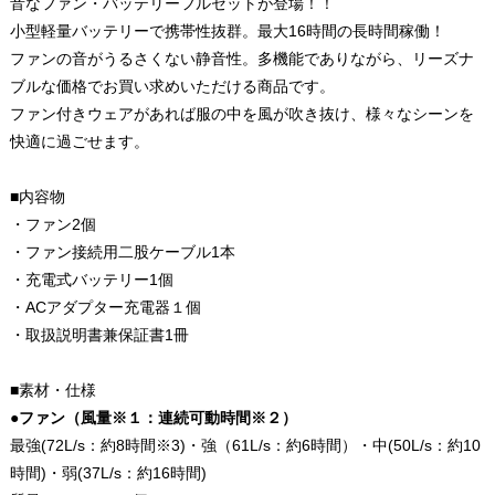
音なファン・バッテリーフルセットが登場！！
小型軽量バッテリーで携帯性抜群。最大16時間の長時間稼働！
ファンの音がうるさくない静音性。多機能でありながら、リーズナ
ブルな価格でお買い求めいただける商品です。
ファン付きウェアがあれば服の中を風が吹き抜け、様々なシーンを
快適に過ごせます。
■内容物
・ファン2個
・ファン接続用二股ケーブル1本
・充電式バッテリー1個
・ACアダプター充電器１個
・取扱説明書兼保証書1冊
■素材・仕様
●
ファン（風量※１：連続可動時間※２）
最強(72L/s：約8時間※3)・強（61L/s：約6時間）・中(50L/s：約10
時間)・弱(37L/s：約16時間)