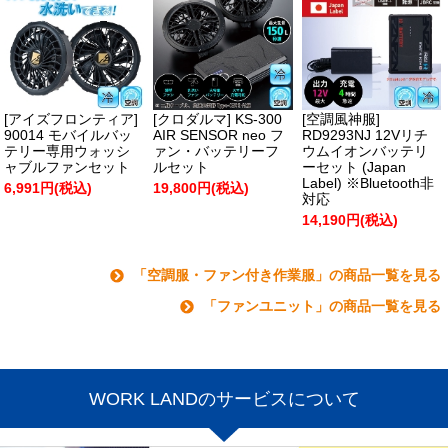
[アイズフロンティア]
[クロダルマ] KS-300
[空調風神服]
90014 モバイルバッ
AIR SENSOR neo フ
RD9293NJ 12Vリチ
テリー専用ウォッシ
ァン・バッテリーフ
ウムイオンバッテリ
ャブルファンセット
ルセット
ーセット (Japan
Label) ※Bluetooth非
6,991円(税込)
19,800円(税込)
対応
14,190円(税込)
「空調服・ファン付き作業服」の商品一覧を見る
「ファンユニット」の商品一覧を見る
WORK LANDのサービスについて