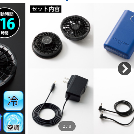
2
/
8