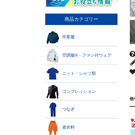
商品カテゴリー
作業服
空調服®・ファン付ウェア
ニット・シャツ類
コンプレッション
他
つなぎ
鳶衣料