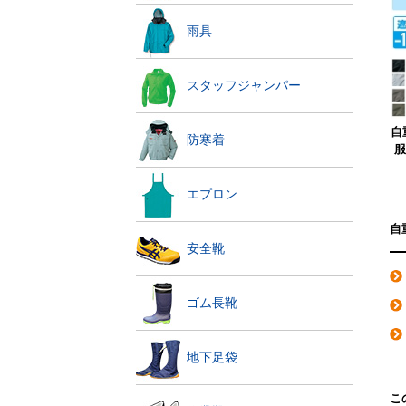
雨具
スタッフジャンパー
自重
防寒着
服
エプロン
自
安全靴
ゴム長靴
地下足袋
こ