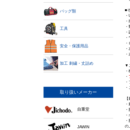
■
バッグ類
・U
・
・
工具
・
・
・
安全・保護用品
・
・
加工 刺繍・丈詰め
▼
・
・
・
・
取り扱いメーカー
【
・
自重堂
・
・
・
の
JAWIN