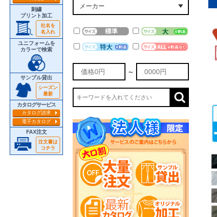
刺繍
プリント加工
社名を
名入れ
ユニフォームを
カラーで検索
～
サンプル貸出
シーズン
最新
カタログサービス
カタログ請求
電子カタログ
FAX注文
注文書は
コチラ