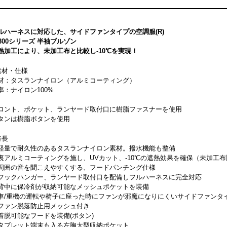
ルハーネスに対応した、サイドファンタイプの空調服(R)
4300シリーズ 半袖ブルゾン
熱加工により、未加工布と比較し-10℃を実現！
素材・仕様
材：タスランナイロン（アルミコーティング）
率：ナイロン100%
ロント、ポケット、ランヤード取付口に樹脂ファスナーを使用
タンは樹脂ボタンを使用
特長
軽量で耐久性のあるタスランナイロン素材。撥水機能も整備
裏アルミコーティングを施し、UVカット、-10℃の遮熱効果を確保（未加工
周囲の音を聞こえやすくする、フードパンチング仕様
フックハンガー、ランヤード取付口を配備しフルハーネスに完全対応
背中に保冷剤が収納可能なメッシュポケットを装備
車/重機の運転や椅子に座った時にファンが邪魔になりにくいサイドファンタ
ファン脱落防止用メッシュ付き
着脱可能なフードを装備(ボタン)
タブレット端末も入る左胸大型収納ポケット