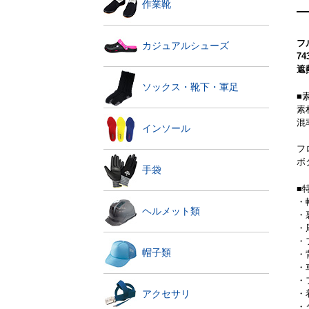
作業靴
フ
カジュアルシューズ
7
遮
ソックス・靴下・軍足
■
素
混
インソール
フ
ボ
手袋
■
・
ヘルメット類
・
・
・
帽子類
・
・
・
・
アクセサリ
・