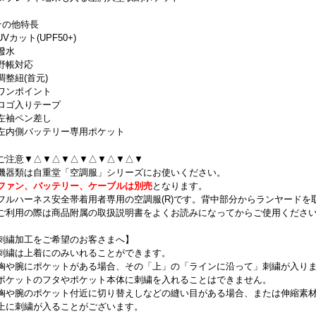
その他特長
Vカット(UPF50+)
撥水
野帳対応
調整紐(首元)
ワンポイント
ロゴ入りテープ
左袖ペン差し
左内側バッテリー専用ポケット
ご注意▼△▼△▼△▼△▼△▼△▼
機器類は自重堂「空調服」シリーズにお使いください。
ファン、バッテリー、ケーブルは別売
となります。
フルハーネス安全帯着用者専用の空調服(R)です。背中部分からランヤードを
ご利用の際は商品附属の取扱説明書をよくお読みになってからご使用くださ
刺繍加工をご希望のお客さまへ】
刺繍は上着にのみいれることができます。
胸や腕にポケットがある場合、その「上」の「ラインに沿って」刺繍が入り
ポケットのフタやポケット本体に刺繍を入れることはできません。
胸や腕のポケット付近に切り替えしなどの縫い目がある場合、または伸縮素
上に刺繍が入ることがございます。