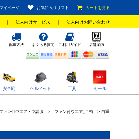
マイページ
お気に入りリスト
カートを見る
｜
法人向けサービス
｜
法人向けお問い合わせ
配送方法
よくある質問
ご利用ガイド
店舗案内
安全靴
ヘルメット
工具
セール
ファン付ウエア・空調服
>
ファン付ウエア_半袖
> 自重