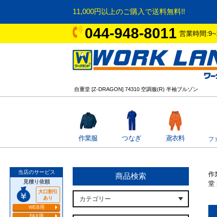
11,000円以上のご購入で送料無料!!
044-948-8011
営業時間:9~
自重堂 [Z-DRAGON] 74310 空調服(R) 半袖ブルゾン
作業服
つなぎ
鳶衣料
フ
当店のサービス
作
商品検索
見積り依頼
堂 
大口割引
あり
WEB用
FAX用