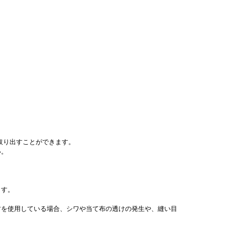
取り出すことができます。
い。
ます。
材を使用している場合、シワや当て布の透けの発生や、縫い目