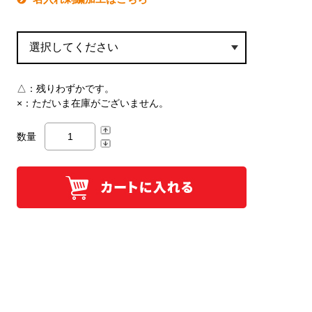
△：
残りわずかです。
×：
ただいま在庫がございません。
数量