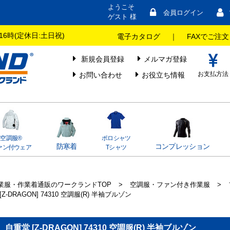
ようこそ
会員ログイン
ゲスト 様
16時(定休日:土日祝)
電子カタログ
｜
FAXでご注文
新規会員登録
メルマガ登録
お支払方法
お問い合わせ
お役立ち情報
空調服®
ポロシャツ
防寒着
コンプレッション
ァン付ウェア
Tシャツ
業服・作業着通販のワークランドTOP
>
空調服・ファン付き作業服
>
[Z-DRAGON] 74310 空調服(R) 半袖ブルゾン
自重堂 [Z-DRAGON] 74310 空調服(R) 半袖ブルゾン