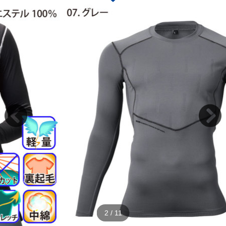
2
/
11