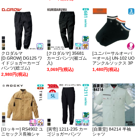
クロダルマ
[クロダルマ] 35681
[ユニバーサルオーバ
[D.GROW] DG125 ワ
カーゴパンツ(裾ゴム
ーオール] UN-102 UO
イドジョガーカーゴ
入)
アンクルソックス 3P
パンツ(総ゴム)
3,069円(税込)
1,480円(税込)
2,980円(税込)
[ロッキー] RS4902 ユ
[寅壱] 1211-235 カー
[自重堂] 84214 半袖
ニセックス長袖シャ
ゴジョガーパンツ
シャツ