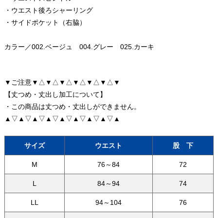
・ウエスト後ろシャーリング
・サイドポケット（右脇）
カラー／002.ベージュ 004.グレー 025.カーキ
▼ご注意▼△▼△▼△▼△▼△▼△▼
【丈つめ・丈出し加工について】
・この商品は丈つめ・丈出しができません。
▲▽▲▽▲▽▲▽▲▽▲▽▲▽▲▽▲
サイズ
ウエスト
股 下
M
76～84
72
L
84～94
74
LL
94～104
76