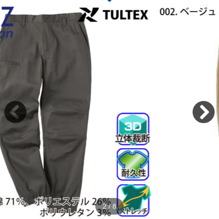
2
/
8