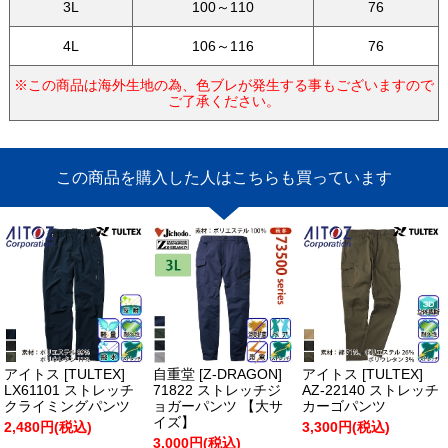
3L
100～110
76
4L
106～116
76
※この商品は海外生地の為、色ブレが発生する事もございますので
ご了承ください。
この商品を購入した人はこちらも買っています
アイトス [TULTEX]
自重堂 [Z-DRAGON]
アイトス [TULTEX]
LX61101 ストレッチ
71822 ストレッチジ
AZ-22140 ストレッチ
クライミングパンツ
ョガーパンツ 【大サ
カーゴパンツ
イズ】
2,480円(税込)
3,300円(税込)
3,000円(税込)